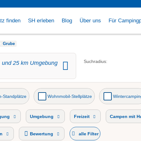
tz finden
SH erleben
Blog
Über uns
Für Campingp
Grube
e
Suchradius:
und
25
km Umgebung
-Standplätze
Wohnmobil-Stellplätze
Wintercampin
egung
Umgebung
Freizeit
Campen mit H
an
Bewertung
alle Filter