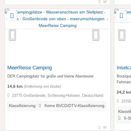
97
MeerReise Camping
Insel
DER Campingplatz für große und kleine Abenteurer
Boutiqu
Fehmar
14,6 km
(Entfernung von Grube)
24,2 k
23775 Großenbrode, Schleswig-Holstein, Deutschland
23769
Keine BVCD/DTV-Klassifizierung
Klassifizierung:
Klassif
5-St
97