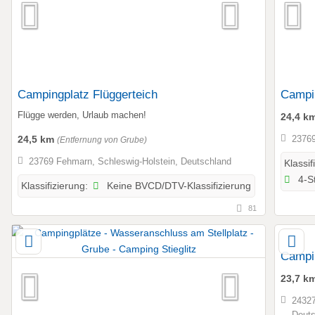
Campingplatz Flüggerteich
Campi
Flügge werden, Urlaub machen!
24,4 k
24,5 km
23769
(Entfernung von Grube)
23769 Fehmarn, Schleswig-Holstein, Deutschland
Klassif
4-St
Keine BVCD/DTV-Klassifizierung
Klassifizierung:
81
Campin
23,7 k
24327
Deuts