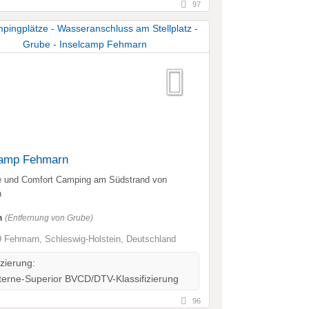
97
camp Fehmarn
e und Comfort Camping am Südstrand von
n
m
(Entfernung von Grube)
 Fehmarn, Schleswig-Holstein, Deutschland
izierung:
erne-Superior BVCD/DTV-Klassifizierung
96