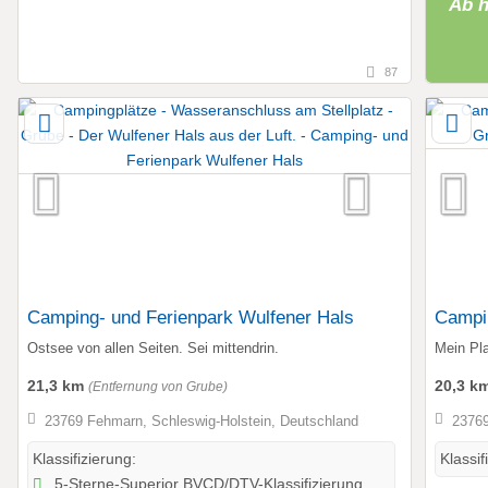
Ab h
87
Camping- und Ferienpark Wulfener Hals
Campi
Ostsee von allen Seiten. Sei mittendrin.
Mein Pl
21,3 km
20,3 k
(Entfernung von Grube)
23769 Fehmarn, Schleswig-Holstein, Deutschland
23769
Klassifizierung:
Klassif
5-Sterne-Superior BVCD/DTV-Klassifizierung