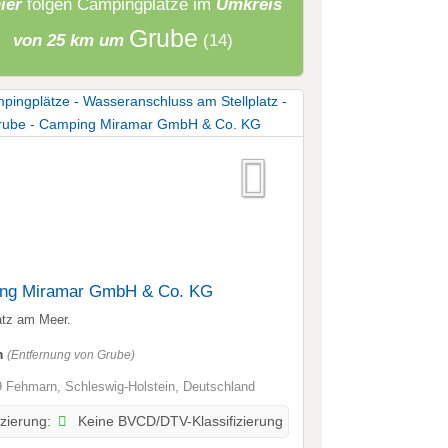
ier
folgen
Campingplätze
im
Umkreis
Grube
von 25 km um
(14)
ng Miramar GmbH & Co. KG
atz am Meer.
m
(Entfernung von Grube)
 Fehmarn, Schleswig-Holstein, Deutschland
Keine BVCD/DTV-Klassifizierung
izierung: