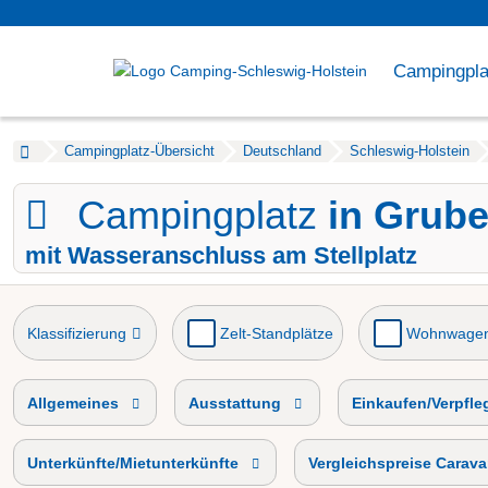
Campingpla
Campingplatz-Übersicht
Deutschland
Schleswig-Holstein
Campingplatz
in Grub
mit Wasseranschluss am Stellplatz
Klassifizierung
Zelt-Standplätze
Wohnwagen
Barrierefreier Campingplatz
Camping mit Hund
Allgemeines
Ausstattung
Einkaufen/Verpfl
Unterkünfte/Mietunterkünfte
Vergleichspreise Carav