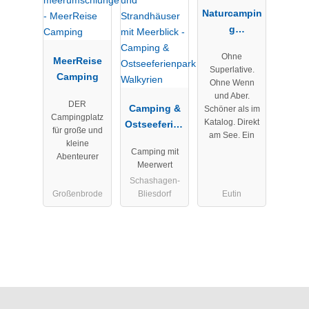
Naturcampin
g
Prinzenholz
Ohne
MeerReise
Superlative.
Camping
Ohne Wenn
und Aber.
DER
Camping &
Schöner als im
Campingplatz
Katalog. Direkt
Ostseeferien
für große und
am See. Ein
park
kleine
Camping mit
Walkyrien
Abenteurer
Meerwert
Schashagen-
Großenbrode
Bliesdorf
Eutin