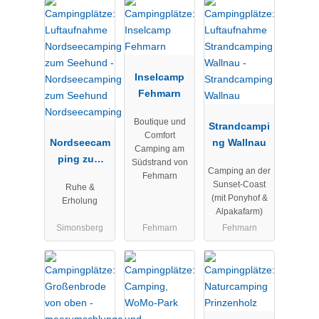
Inselcamp
Fehmarn
Boutique und
Strandcampi
Comfort
Nordseecam
ng Wallnau
Camping am
ping zum
Südstrand von
Camping an der
Seehund
Fehmarn
Sunset-Coast
Ruhe &
Nordseecam
(mit Ponyhof &
Erholung
ping
Alpakafarm)
Simonsberg
Fehmarn
Fehmarn