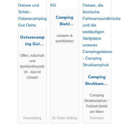
Camping
Biehl
Klugmann
campen &
Ostseecamp
GmbH & Co.
wohlfühlen!
ing Gut
KG
Oehe
Offen, naturnah
und
familienfreundli
ch - das ist
Camping
Urlaub!
Strukkamph
uk
Camping
Strukkamphuk –
Freiheit direkt
am Meer
Hasselberg
St. Peter Ording
Fehmarn