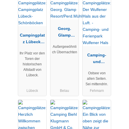
Georg.
Campingplat
Glamp
z Lübeck-
Resort/Perd.
Außergewöhnli
Schönböcke
Mühle
ch Übernachten
Ihr Platz vor den
n
Camping-
Toren der
und
historischen
Ferienpark
Altstadt von
Ostsee von
Wulfener
Lübeck.
allen Seiten.
Hals
Sei mittendrin.
Lübeck
Belau
Fehmarn