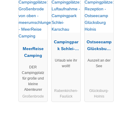
Campingpar
Ostseecamp
MeerReise
k Schlei-
Glücksburg
Camping
Karschau
Holnis
Urlaub wie ihr
Auszeit an der
wollt!
See
DER
Campingplatz
für große und
kleine
Abenteurer
Rabenkirchen-
Glücksburg-
Großenbrode
Faulück
Holnis