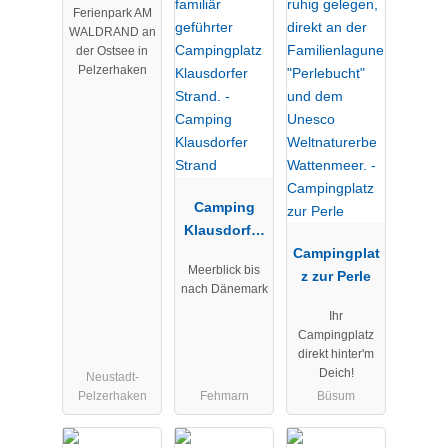
Ferienpark AM
WALDRAND an
der Ostsee in
Pelzerhaken
Camping
Klausdorfer
Strand
Campingplat
Meerblick bis
z zur Perle
nach Dänemark
Ihr
Campingplatz
direkt hinter'm
Deich!
Neustadt-
Pelzerhaken
Fehmarn
Büsum