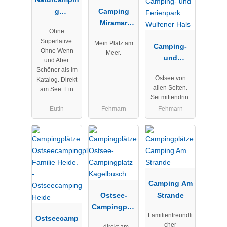
g
Camping
Prinzenholz
Miramar
Ohne
GmbH & Co.
Superlative.
Mein Platz am
KG
Camping-
Ohne Wenn
Meer.
und
und Aber.
Ferienpark
Schöner als im
Ostsee von
Katalog. Direkt
Wulfener
allen Seiten.
am See. Ein
Hals
Sei mittendrin.
Eutin
Fehmarn
Fehmarn
Camping Am
Ostsee-
Strande
Campingplat
Familienfreundli
Ostseecamp
z
cher