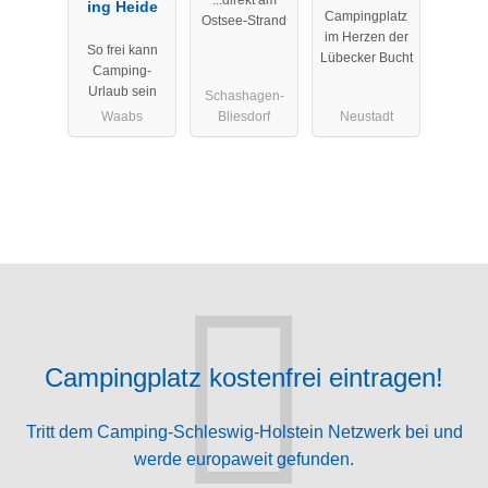
...direkt am
ing Heide
Kagelbusch
Campingplatz
Ostsee-Strand
im Herzen der
So frei kann
Lübecker Bucht
Camping-
Urlaub sein
Schashagen-
Waabs
Bliesdorf
Neustadt
Campingplatz kostenfrei eintragen!
Tritt dem Camping-Schleswig-Holstein Netzwerk bei und
werde europaweit gefunden.