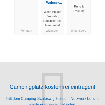
Weisser
Seehund
Ruhe &
Brunnen
Nordseecam
Erholung
Wenn ich den
ping
See seh´,
brauch ich kein
Meer mehr!
Fehmarn
Wittenborn
Simonsberg
Campingplatz kostenfrei eintragen!
Tritt dem Camping-Schleswig-Holstein Netzwerk bei und
werde europaweit gefunden.