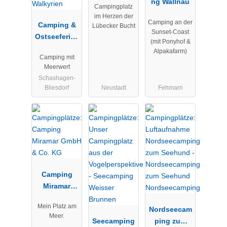
ng Wallnau
Campingplatz
im Herzen der
Camping an der
Camping &
Lübecker Bucht
Sunset-Coast
Ostseeferien
(mit Ponyhof &
park
Alpakafarm)
Camping mit
Walkyrien
Meerwert
Schashagen-
Bliesdorf
Neustadt
Fehmarn
Camping
Miramar
GmbH & Co.
Mein Platz am
KG
Nordseecam
Meer.
Seecamping
ping zum