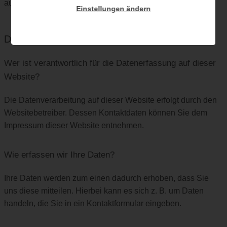
aufgeführten Datenschutzerklärung.
Einstellungen ändern
Datenerfassung auf dieser Website
Wer ist verantwortlich für die Datenerfassung auf dieser
Website?
Die Datenverarbeitung auf dieser Website erfolgt durch den
Websitebetreiber. Dessen Kontaktdaten können Sie dem
Impressum dieser Website entnehmen.
Wie erfassen wir Ihre Daten?
Ihre Daten werden zum einen dadurch erhoben, dass Sie
uns diese mitteilen. Hierbei kann es sich z. B. um Daten
handeln, die Sie in ein Kontaktformular eingeben.