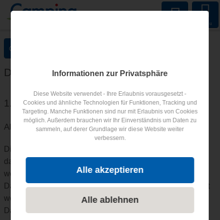
Menu
Cookie-Einstellungen anpassen
Datenschutz­erklärung
Informationen zur Privatsphäre
Diese Website verwendet - Ihre Erlaubnis vorausgesetzt -
1. Datenschutz auf einen Blick
Cookies und ähnliche Technologien für Funktionen, Tracking und
Targeting. Manche Funktionen sind nur mit Erlaubnis von Cookies
möglich. Außerdem brauchen wir Ihr Einverständnis um Daten zu
Allgemeine Hinweise
sammeln, auf derer Grundlage wir diese Website weiter
verbessern.
Die folgenden Hinweise geben einen einfachen Überblick
darüber, was mit Ihren personenbezogenen Daten passiert,
Alle akzeptieren
wenn Sie diese Website besuchen. Personenbezogene
Daten sind alle Daten, mit denen Sie persönlich identifiziert
werden können. Ausführliche Informationen zum Thema
Alle ablehnen
Datenschutz entnehmen Sie unserer unter diesem Text