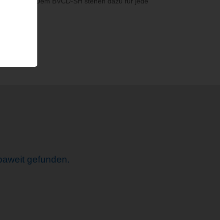
 abgedruckt. Dem BVCD-SH stehen dazu für jede
paweit gefunden.