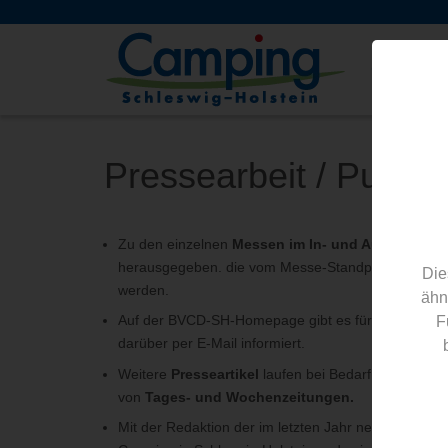
Campingpl
Pressearbeit / Public
Zu den einzelnen
Messen im In- und Ausland
werd
herausgegeben. die vom Messe-Standpersonal auf
Die
werden.
ähn
Auf der BVCD-SH-Homepage gibt es für die Journal
F
darüber per E-Mail informiert.
Weitere
Presseartikel
laufen bei Bedarf über den 
von
Tages- und Wochenzeitungen.
Mit der Redaktion der im letzten Jahr neu erschien