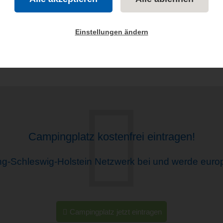
splätze werden vom BVCD-SH an die Redaktion geliefert – und auch so
Es ist geplant, diese Zusammenarbeit weiter auszubauen.
Einstellungen ändern
Campingplatz kostenfrei eintragen!
ng-Schleswig-Holstein Netzwerk bei und werde euro
Campingplatz jetzt eintragen