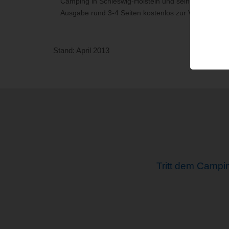
Camping in Schleswig-Holstein und seine Mitglied
Ausgabe rund 3-4 Seiten kostenlos zur Verfügung. 
Stand: April 2013
Tritt dem Campi