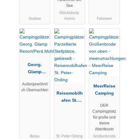
See
Glücksburg-
Gudow
Holnis
Fehmarn
Georg.
Glamp
Resort/Perd.
Außergewöhnli
Mühle
MeerReise
ch Übernachten
Reisemobilh
Camping
afen St.
DER
Peter-Ording
Campingplatz
für große und
kleine
Abenteurer
Belau
St. Peter Ording
Großenbrode