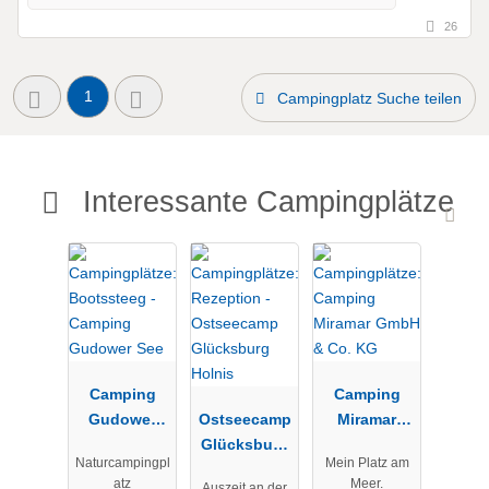
26
1
Campingplatz Suche teilen
Interessante Campingplätze
Camping
Camping
Gudower
Ostseecamp
Miramar
See
Glücksburg
GmbH & Co.
Naturcampingpl
Mein Platz am
Holnis
KG
atz
Meer.
Auszeit an der