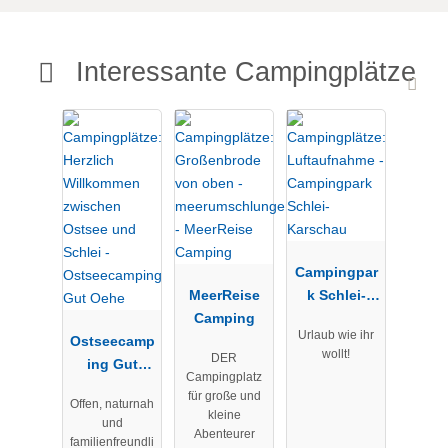
Interessante Campingplätze
Campingpar
MeerReise
k Schlei-
Camping
Karschau
Urlaub wie ihr
Ostseecamp
wollt!
DER
ing Gut
Campingplatz
Oehe
für große und
Offen, naturnah
kleine
und
Abenteurer
familienfreundli