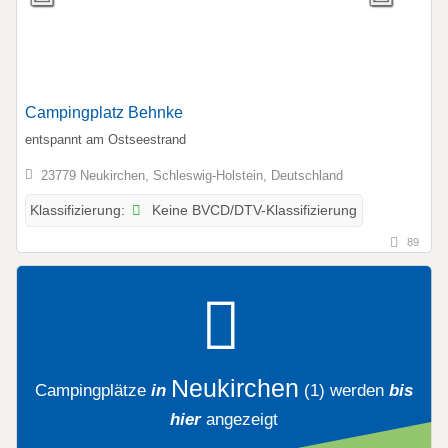
Campingplatz Behnke
entspannt am Ostseestrand
23779 Neukirchen, Schleswig-Holstein, Deutschland
Keine BVCD/DTV-Klassifizierung
Klassifizierung:
89
Neukirchen
Campingplätze
in
(1)
werden
bis
hier
angezeigt