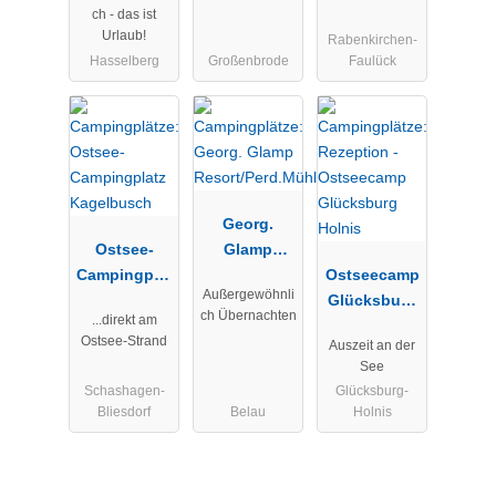
ch - das ist
Urlaub!
Rabenkirchen-
Hasselberg
Großenbrode
Faulück
Georg.
Ostsee-
Glamp
Campingplat
Resort/Perd.
Ostseecamp
Außergewöhnli
z
Mühle
Glücksburg
ch Übernachten
...direkt am
Kagelbusch
Holnis
Ostsee-Strand
Auszeit an der
See
Schashagen-
Glücksburg-
Bliesdorf
Belau
Holnis