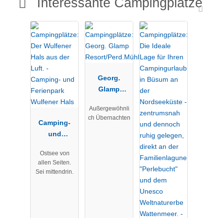
Interessante Campingplätze
Georg.
Glamp
Resort/Perd.
Außergewöhnli
Mühle
ch Übernachten
Camping-
und
Ferienpark
Ostsee von
Wulfener
allen Seiten.
Hals
Sei mittendrin.