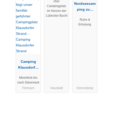
cher
Nordseecam
Campingplatz
ping zum
im Herzen der
Seehund
Lübecker Bucht
Ruhe &
Nordseecam
Erholung
ping
Camping
Klausdorfer
Strand
Meerblick bis
nach Dänemark
Fehmarn
Neustadt
Simonsberg