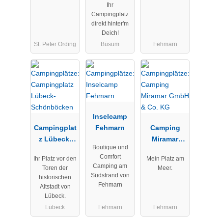
Ihr
Campingplatz
direkt hinter'm
Deich!
St. Peter Ording
Büsum
Fehmarn
Inselcamp
Campingplat
Fehmarn
Camping
z Lübeck-
Miramar
Boutique und
Schönböcke
GmbH & Co.
Comfort
Ihr Platz vor den
Mein Platz am
n
KG
Camping am
Toren der
Meer.
Südstrand von
historischen
Fehmarn
Altstadt von
Lübeck.
Lübeck
Fehmarn
Fehmarn