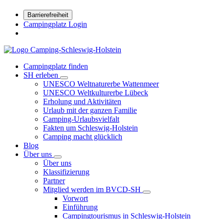
Barrierefreiheit
Campingplatz Login
Campingplatz finden
SH erleben
UNESCO Weltnaturerbe Wattenmeer
UNESCO Weltkulturerbe Lübeck
Erholung und Aktivitäten
Urlaub mit der ganzen Familie
Camping-Urlaubsvielfalt
Fakten um Schleswig-Holstein
Camping macht glücklich
Blog
Über uns
Über uns
Klassifizierung
Partner
Mitglied werden im BVCD-SH
Vorwort
Einführung
Campingtourismus in Schleswig-Holstein