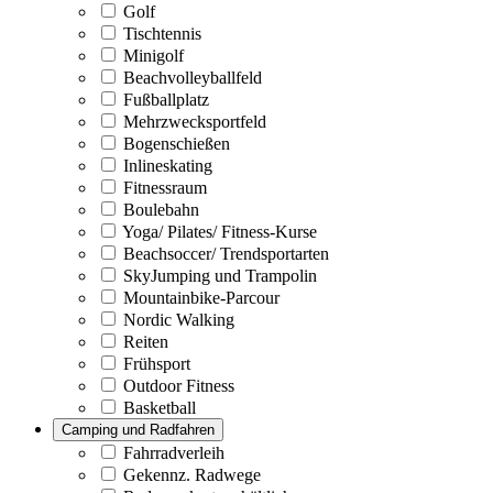
Golf
Tischtennis
Minigolf
Beachvolleyballfeld
Fußballplatz
Mehrzwecksportfeld
Bogenschießen
Inlineskating
Fitnessraum
Boulebahn
Yoga/ Pilates/ Fitness-Kurse
Beachsoccer/ Trendsportarten
SkyJumping und Trampolin
Mountainbike-Parcour
Nordic Walking
Reiten
Frühsport
Outdoor Fitness
Basketball
Camping und Radfahren
Fahrradverleih
Gekennz. Radwege