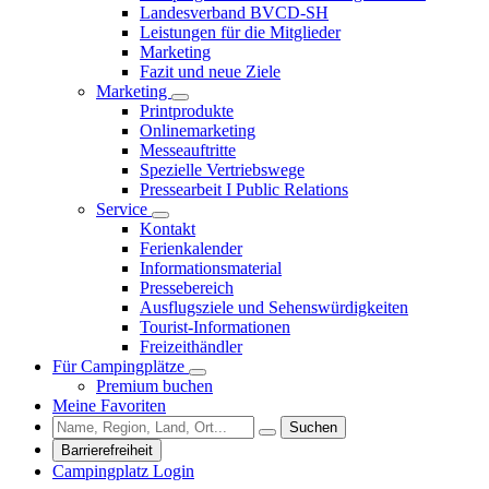
Landesverband BVCD-SH
Leistungen für die Mitglieder
Marketing
Fazit und neue Ziele
Marketing
Printprodukte
Onlinemarketing
Messeauftritte
Spezielle Vertriebswege
Pressearbeit I Public Relations
Service
Kontakt
Ferienkalender
Informationsmaterial
Pressebereich
Ausflugsziele und Sehenswürdigkeiten
Tourist-Informationen
Freizeithändler
Für Campingplätze
Premium buchen
Meine Favoriten
Suchen
Barrierefreiheit
Campingplatz Login