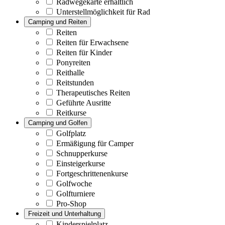
Radwegekarte erhältlich
Unterstellmöglichkeit für Rad
Camping und Reiten
Reiten
Reiten für Erwachsene
Reiten für Kinder
Ponyreiten
Reithalle
Reitstunden
Therapeutisches Reiten
Geführte Ausritte
Reitkurse
Camping und Golfen
Golfplatz
Ermäßigung für Camper
Schnupperkurse
Einsteigerkurse
Fortgeschrittenenkurse
Golfwoche
Golfturniere
Pro-Shop
Freizeit und Unterhaltung
Kinderspielplatz