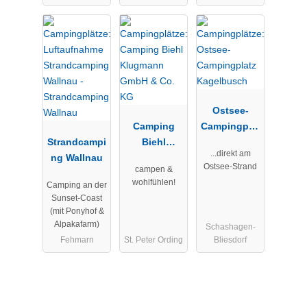
Ostsee-
Camping
Campingplat
Strandcampi
Biehl
z
...direkt am
ng Wallnau
Klugmann
Kagelbusch
Ostsee-Strand
campen &
GmbH & Co.
wohlfühlen!
Camping an der
KG
Sunset-Coast
(mit Ponyhof &
Alpakafarm)
Schashagen-
Fehmarn
St. Peter Ording
Bliesdorf