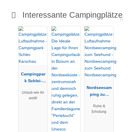
Interessante Campingplätze
Campingpar
k Schlei-
Karschau
Nordseecam
Urlaub wie ihr
ping zum
wollt!
Seehund
Ruhe &
Nordseecam
Erholung
ping