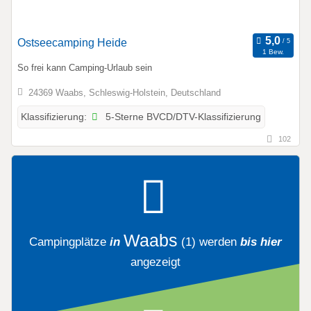
Ostseecamping Heide
1 Bew.
So frei kann Camping-Urlaub sein
24369 Waabs, Schleswig-Holstein, Deutschland
5-Sterne BVCD/DTV-Klassifizierung
Klassifizierung:
102
Waabs
Campingplätze
in
(1)
werden
bis hier
angezeigt