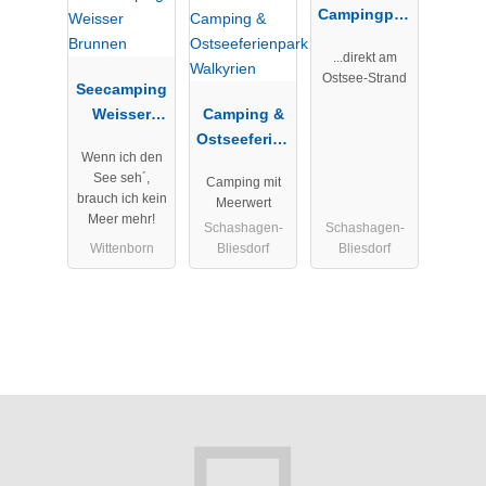
Campingplat
z
...direkt am
Kagelbusch
Ostsee-Strand
Seecamping
Weisser
Camping &
Brunnen
Ostseeferien
Wenn ich den
park
See seh´,
Camping mit
Walkyrien
brauch ich kein
Meerwert
Meer mehr!
Schashagen-
Schashagen-
Wittenborn
Bliesdorf
Bliesdorf