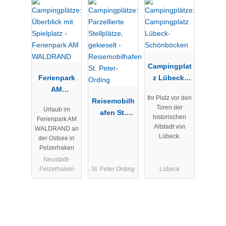
Campingplat
Ferienpark
z Lübeck-
AM
Schönböcke
Ihr Platz vor den
WALDRAND
Reisemobilh
n
Toren der
Urlaub im
afen St.
historischen
Ferienpark AM
Peter-Ording
Altstadt von
WALDRAND an
Lübeck.
der Ostsee in
Pelzerhaken
Neustadt-
Pelzerhaken
St. Peter Ording
Lübeck