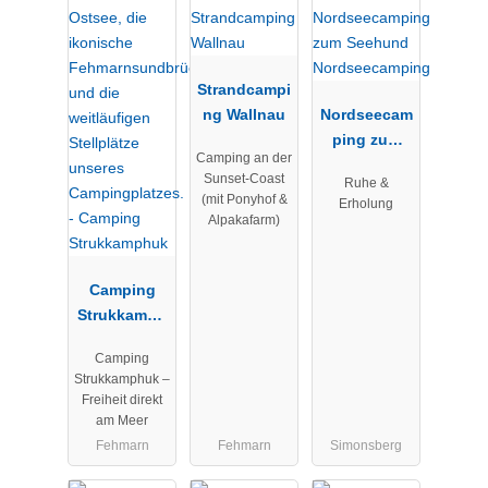
Strandcampi
ng Wallnau
Nordseecam
ping zum
Camping an der
Seehund
Sunset-Coast
Ruhe &
Nordseecam
(mit Ponyhof &
Erholung
ping
Alpakafarm)
Camping
Strukkamph
uk
Camping
Strukkamphuk –
Freiheit direkt
am Meer
Fehmarn
Fehmarn
Simonsberg