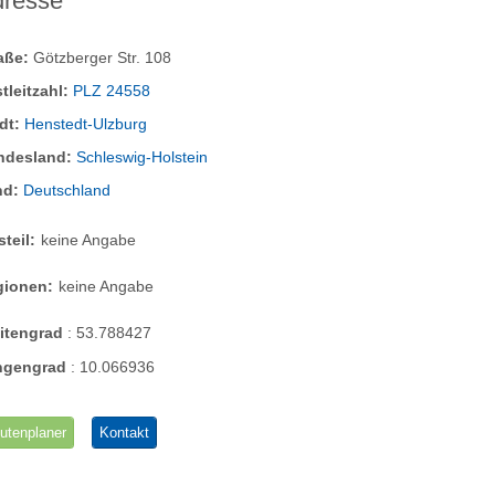
dresse
raße:
Götzberger Str. 108
tleitzahl:
PLZ 24558
dt:
Henstedt-Ulzburg
ndesland:
Schleswig-Holstein
nd:
Deutschland
steil:
keine Angabe
gionen:
keine Angabe
eitengrad
:
53.788427
ngengrad
:
10.066936
utenplaner
Kontakt