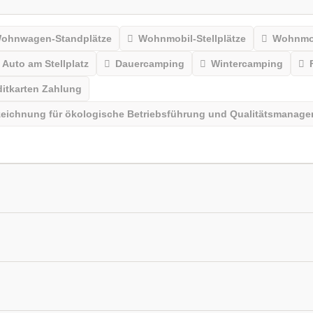
ohnwagen-Standplätze
Wohnmobil-Stellplätze
Wohnmobi
Auto am Stellplatz
Dauercamping
Wintercamping
ditkarten Zahlung
zeichnung für ökologische Betriebsführung und Qualitätsmana
Gemeinschaftsraum
Fahradraum
Trockenraum
Bä
erplatz
Grillstelle
Holzkohlegrill erlaubt
Feuerstelle
Restaurant am Platz
Café
Imbiss am Platz
Kios
chluss am Stellplatz
Wasseranschluss am Stellplatz
Ab
nservice Nebensaison
Kochmöglichkeit
Gasverkauf
ntsorgung für Wohnmobile
Entleerung Kassentoiletten
G