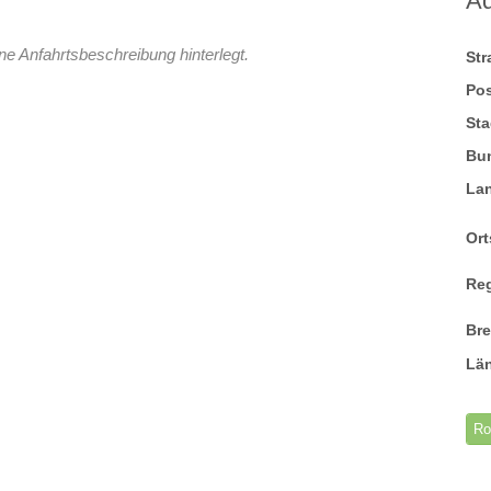
A
ne Anfahrtsbeschreibung hinterlegt.
St
Pos
Sta
Bu
La
Ort
Re
Br
Lä
Ro