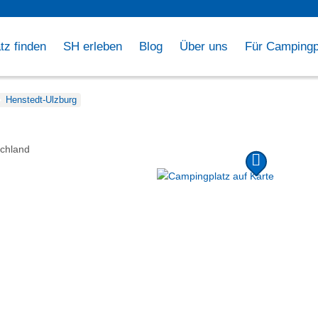
tz finden
SH erleben
Blog
Über uns
Für Campingp
Henstedt-Ulzburg
chland