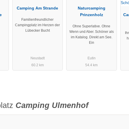
Camping Am Strande
Naturcamping
e
Prinzenholz
Ca
Familienfreundlicher
Campingplatz im Herzen der
Ohne Superlative. Ohne
Lübecker Bucht
Wenn und Aber. Schöner als
Ih
im Katalog. Direkt am See.
h
Ein
Neustadt
Eutin
60.2 km
54.4 km
latz
Camping Ulmenhof