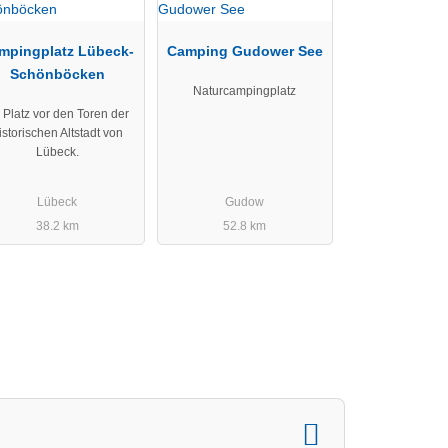
mpingplatz Lübeck-
Camping Gudower See
Schönböcken
Naturcampingplatz
r Platz vor den Toren der
istorischen Altstadt von
Lübeck.
Lübeck
Gudow
38.2 km
52.8 km