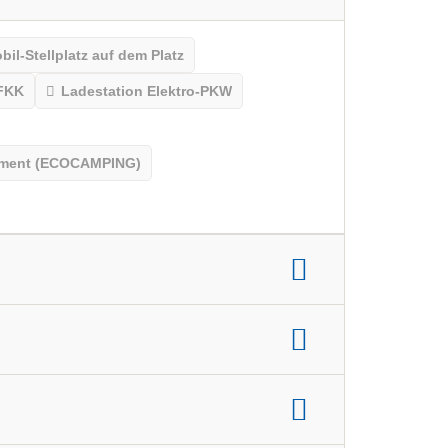
l-Stellplatz auf dem Platz
FKK
Ladestation Elektro-PKW
gement (ECOCAMPING)
nke und Tische für Camper
Brennholz verfügbar
k
SB-Markt
wasseranschluss am Stellplatz
asflaschenversorgung