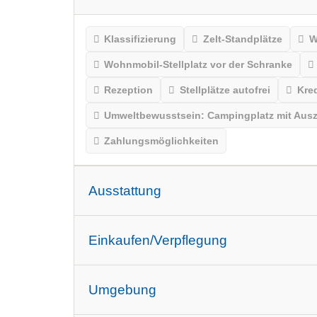
Klassifizierung
Zelt-Standplätze
W
Wohnmobil-Stellplatz vor der Schranke
Rezeption
Stellplätze autofrei
Kre
Umweltbewusstsein: Campingplatz mit Aus
Zahlungsmöglichkeiten
Ausstattung
INFRASTRUKTUR
Aufenthaltsraum
Einkaufen/Verpflegung
Geschirrspülbecken
Zentraler Lagerfeu
VERPFLEGUNG
Lebensmittelgeschäft
Lagerfeuer am Stellplatz erlaubt
Gasans
Umgebung
Brötchenservice Hauptsaison
Brötche
TV-Anschluss am Stellplatz
Ver- und E