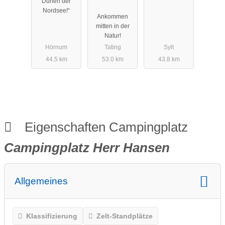
Dünen der
Martendorf
DAU FA.
Nordsee!“
Ankommen
GmbH &
mitten in der
Co.KG
Natur!
Hörnum
Tating
Sylt
44.5 km
53.0 km
43.8 km
Eigenschaften Campingplatz
Campingplatz Herr Hansen
Allgemeines
Klassifizierung
Zelt-Standplätze