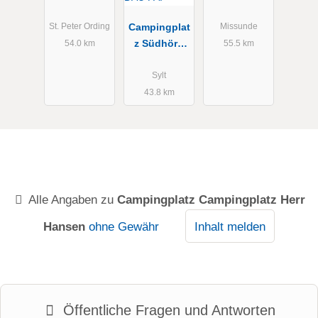
GmbH
Campingplat
St. Peter Ording
Missunde
z Südhörn
54.0 km
55.5 km
JENSEN +
DAU FA.
Sylt
43.8 km
Alle Angaben zu
Campingplatz Campingplatz Herr
Hansen
ohne Gewähr
Inhalt melden
Öffentliche Fragen und Antworten