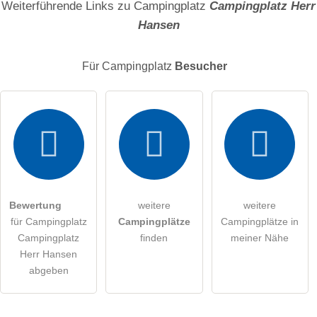
Weiterführende Links zu Campingplatz
Campingplatz Herr
Hansen
E-Mail-Adresse (wird nicht veröffentlicht)
Für Campingplatz
Besucher
Hiermit akzeptiere ich die
AGB
.
Die
Datenschutzerklärung
habe ich zur Kenntnis genommen.
öffentliche Frage stellen
Abbrechen
Bewertung
weitere
weitere
für Campingplatz
Campingplätze
Campingplätze in
Hinweis:
Bitte beachten Sie, öffentliche Fragen sind
für alle
Campingplatz
finden
meiner Nähe
Besucher sichtbar
.
Herr Hansen
Klicken Sie hier um eine
individuelle Frage
an den
abgeben
Campingplatz-Eintrag zu stellen
.