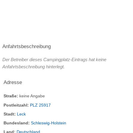
die meisten Wege befestigt
Rollstuhlgerechte Sanitäranlagen
SICHERHEIT
Schranke am Eingang
Mietsafes
Nachtwächter/ Bewachungsunternehmen
Anfahrtsbeschreibung
Der Betreiber dieses Campingplatz-Eintrags hat keine
Anfahrtsbeschreibung hinterlegt.
Adresse
Straße:
keine Angabe
Postleitzahl:
PLZ 25917
Stadt:
Leck
Bundesland:
Schleswig-Holstein
Land:
Deutschland