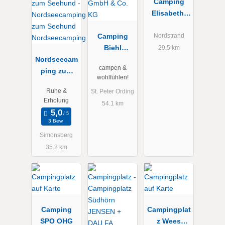
Camping
Elisabeth-
Sophien-
Camping
Koog
Nordstrand
Biehl
29.5 km
Nordseecam
Klugmann
campen &
ping zum
GmbH & Co.
wohlfühlen!
Seehund
KG
Ruhe &
St. Peter Ording
Nordseecam
Erholung
54.1 km
ping
3 Bew.
Simonsberg
35.2 km
Camping
Campingplat
SPO OHG
z Wees