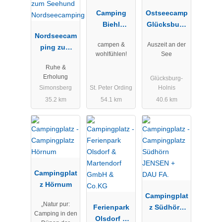
Camping
Ostseecamp
Biehl
Glücksburg
Nordseecam
Klugmann
Holnis
campen &
Auszeit an der
ping zum
GmbH & Co.
wohlfühlen!
See
Seehund
KG
Ruhe &
Nordseecam
Erholung
Glücksburg-
ping
Simonsberg
St. Peter Ording
Holnis
35.2 km
54.1 km
40.6 km
Campingplat
z Hörnum
Campingplat
„Natur pur:
Ferienpark
z Südhörn
Camping in den
Olsdorf &
JENSEN +