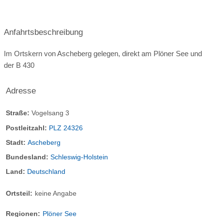
Schranke am Eingang
Mietsafes
Nachtwächter/ Bewachungsunternehmen
Anfahrtsbeschreibung
Im Ortskern von Ascheberg gelegen, direkt am Plöner See und
der B 430
Adresse
Straße:
Vogelsang 3
Postleitzahl:
PLZ 24326
Stadt:
Ascheberg
Bundesland:
Schleswig-Holstein
Land:
Deutschland
Ortsteil:
keine Angabe
Regionen:
Plöner See