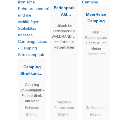
Ferienpark
AM
MeerReise
WALDRAND
Camping
Urlaub im
Ferienpark AM
DER
WALDRAND an
Campingplatz
der Ostsee in
für große und
Pelzerhaken
kleine
Abenteurer
Camping
Strukkamph
uk
Camping
Strukkamphuk –
Freiheit direkt
am Meer
Neustadt-
Fehmarn
Pelzerhaken
Großenbrode
57.4 km
34.8 km
54.1 km