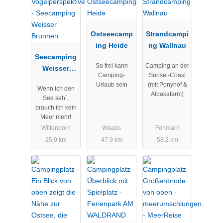
Ostseecamp
Strandcampi
ing Heide
ng Wallnau
Seecamping
So frei kann
Camping an der
Weisser
Camping-
Sunset-Coast
Brunnen
Urlaub sein
(mit Ponyhof &
Wenn ich den
Alpakafarm)
See seh´,
brauch ich kein
Meer mehr!
Wittenborn
Waabs
Fehmarn
25.9 km
47.9 km
58.2 km