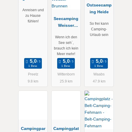
Ostseecamp
Anreisen und
ing Heide
zu Hause
Seecamping
fühlen!
So frei kann
Weisser
Camping-
Brunnen
Urlaub sein
Wenn ich den
See seh´,
brauch ich kein
Meer mehr!
1 Bew.
1 Bew.
1 Bew.
Preetz
Wittenborn
Waabs
9.8 km
25.9 km
47.9 km
Campingpar
Campingplat