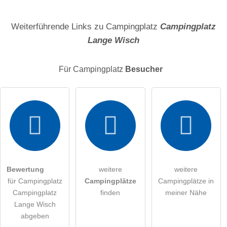
Name
Weiterführende Links zu Campingplatz
Campingplatz
Lange Wisch
E-Mail-Adresse (wird nicht veröffentlicht)
Für Campingplatz
Besucher
Hiermit akzeptiere ich die
AGB
.
Die
Datenschutzerklärung
habe ich zur Kenntnis genommen.
öffentliche Frage stellen
Abbrechen
Bewertung
weitere
weitere
für Campingplatz
Campingplätze
Campingplätze in
Hinweis:
Bitte beachten Sie, öffentliche Fragen sind
für alle
Campingplatz
finden
meiner Nähe
Besucher sichtbar
.
Lange Wisch
Klicken Sie hier um eine
individuelle Frage
an den
abgeben
Campingplatz-Eintrag zu stellen
.