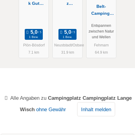
k Gut
z
Belt-
Ruhleben
Lotsenhaus
Camping-
Fehmarn
Entspannen
zwischen Natur
und Wellen
1 Bew.
1 Bew.
Plön-Bösdorf
Neuststadt/Ostsee
Fehmarn
7.1 km
31.9 km
64.9 km
Alle Angaben zu
Campingplatz Campingplatz Lange
Wisch
ohne Gewähr
Inhalt melden