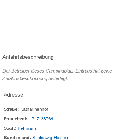
Rampen für Rollstuhlfahrer
die meisten Wege befestigt
Rollstuhlgerechte Sanitäranlagen
SICHERHEIT
Schranke am Eingang
Mietsafes
Nachtwächter/ Bewachungsunternehmen
Anfahrtsbeschreibung
Der Betreiber dieses Campingplatz-Eintrags hat keine
Anfahrtsbeschreibung hinterlegt.
Adresse
Straße:
Katharinenhof
Postleitzahl:
PLZ 23769
Stadt:
Fehmarn
Bundesland:
Schleswig-Holstein