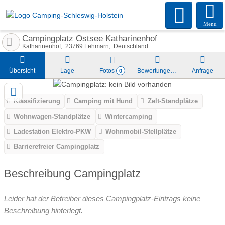
Menu
Campingplatz Ostsee Katharinenhof
Katharinenhof
23769
Fehmarn
Deutschland
Übersicht
Lage
Fotos
Bewertungen
Anfrage
0
Klassifizierung
Camping mit Hund
Zelt-Standplätze
Wohnwagen-Standplätze
Wintercamping
Ladestation Elektro-PKW
Wohnmobil-Stellplätze
Barrierefreier Campingplatz
Beschreibung Campingplatz
Leider hat der Betreiber dieses Campingplatz-Eintrags keine
Beschreibung hinterlegt.