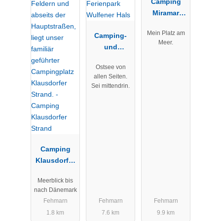
Camping
Miramar
GmbH & Co.
Mein Platz am
Camping-
KG
Meer.
und
Ferienpark
Ostsee von
Wulfener
allen Seiten.
Hals
Sei mittendrin.
Camping
Klausdorfer
Strand
Meerblick bis
nach Dänemark
Fehmarn
Fehmarn
Fehmarn
1.8 km
7.6 km
9.9 km