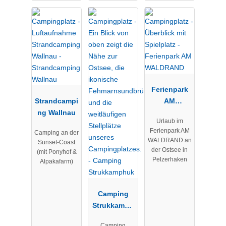
Ferienpark
Strandcampi
AM
ng Wallnau
WALDRAND
Urlaub im
Ferienpark AM
Camping an der
WALDRAND an
Sunset-Coast
der Ostsee in
(mit Ponyhof &
Pelzerhaken
Alpakafarm)
Camping
Strukkamph
uk
Camping