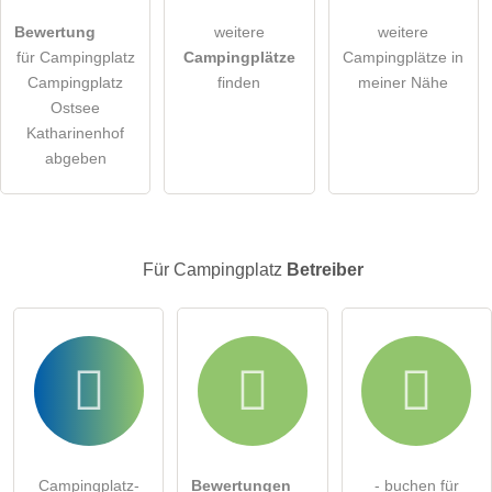
öffentliche Frage stellen
Abbrechen
Bewertung
weitere
weitere
für Campingplatz
Campingplätze
Campingplätze in
Hinweis:
Bitte beachten Sie, öffentliche Fragen sind
für alle
Campingplatz
finden
meiner Nähe
Besucher sichtbar
.
Ostsee
Klicken Sie hier um eine
individuelle Frage
an den
Katharinenhof
Campingplatz-Eintrag zu stellen
.
abgeben
Für Campingplatz
Betreiber
Campingplatz-
Bewertungen
- buchen für