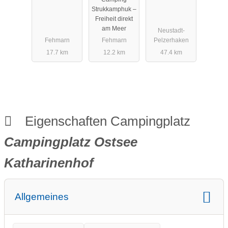
Strukkamphuk –
Freiheit direkt
am Meer
Neustadt-
Fehmarn
Fehmarn
Pelzerhaken
17.7 km
12.2 km
47.4 km
Eigenschaften Campingplatz
Campingplatz Ostsee
Katharinenhof
Allgemeines