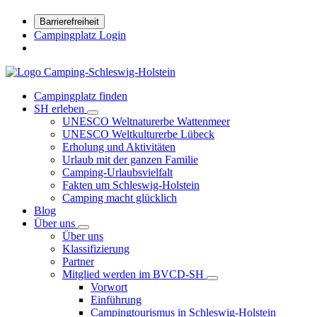
Barrierefreiheit
Campingplatz Login
Campingplatz finden
SH erleben
UNESCO Weltnaturerbe Wattenmeer
UNESCO Weltkulturerbe Lübeck
Erholung und Aktivitäten
Urlaub mit der ganzen Familie
Camping-Urlaubsvielfalt
Fakten um Schleswig-Holstein
Camping macht glücklich
Blog
Über uns
Über uns
Klassifizierung
Partner
Mitglied werden im BVCD-SH
Vorwort
Einführung
Campingtourismus in Schleswig-Holstein