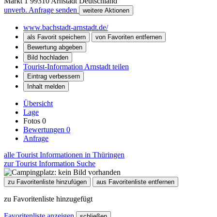
Markt 1
99310
Arnstadt
Deutschland
unverb. Anfrage senden
weitere Aktionen
www.bachstadt-arnstadt.de/
als Favorit speichern
von Favoriten entfernen
Bewertung abgeben
Bild hochladen
Tourist-Information Arnstadt teilen
Eintrag verbessern
Inhalt melden
Übersicht
Lage
Fotos
0
Bewertungen
0
Anfrage
alle Tourist Informationen in Thüringen
zur Tourist Information Suche
zu Favoritenliste hinzufügen
aus Favoritenliste entfernen
zu Favoritenliste hinzugefügt
Favoritenliste anzeigen
schließen