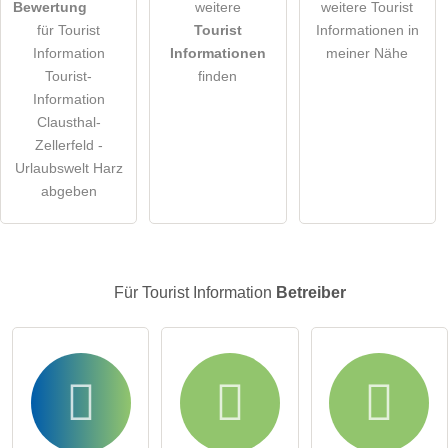
Bewertung
weitere
weitere Tourist
für Tourist
Tourist
Informationen in
Hinweis:
Bitte beachten Sie, öffentliche Fragen sind
für alle
Information
Informationen
meiner Nähe
Besucher sichtbar
.
Tourist-
finden
Klicken Sie hier um eine
individuelle Frage
an den Tourist
Information
Information-Eintrag zu stellen
.
Clausthal-
Zellerfeld -
Urlaubswelt Harz
abgeben
Für Tourist Information
Betreiber