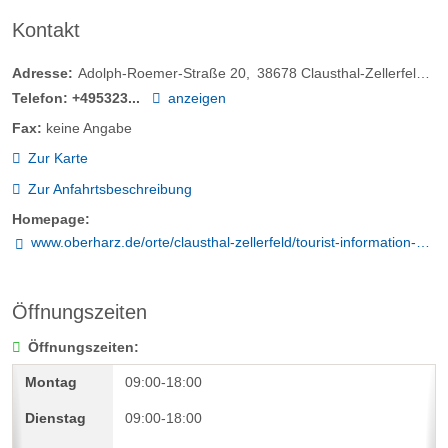
Kontakt
Adresse:
Adolph-Roemer-Straße 20
38678
Clausthal-Zellerfeld
D
Telefon:
+495323...
anzeigen
Fax:
keine Angabe
Zur Karte
Zur Anfahrtsbeschreibung
Homepage:
www.oberharz.de/orte/clausthal-zellerfeld/tourist-information-clausthal-zellerfeld/
Öffnungszeiten
Öffnungszeiten:
09:00-18:00
09:00-18:00