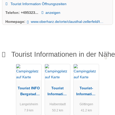
Tourist Information Öffnungszeiten
Telefon:
+495323...
anzeigen
Homepage:
www.oberharz.de/orte/clausthal-zellerfeld/tourist-information-clausthal-zellerfeld/
Tourist Informationen in der Nähe
Tourist INFO
Tourist
Tourist-
Bergstadt
Information
Information
Lautenthal
Halberstadt
am Markt
Langelsheim
Halberstadt
Göttingen
7.9 km
50.2 km
41.2 km