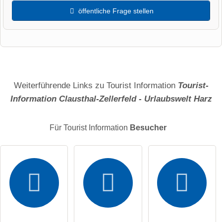
öffentliche Frage stellen
Vorname
Name
Weiterführende Links zu Tourist Information
Tourist-
Information Clausthal-Zellerfeld - Urlaubswelt Harz
E-Mail-Adresse (wird nicht veröffentlicht)
Für Tourist Information
Besucher
Hiermit akzeptiere ich die
AGB
.
Die
Datenschutzerklärung
habe ich zur Kenntnis genommen.
öffentliche Frage stellen
Abbrechen