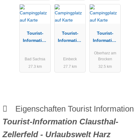
Tourist-
Tourist-
Tourist-
Information
Information
Information
Bad Sachsa
Einbeck
Elbingerode
Oberharz am
(Harz) -
Bad Sachsa
Einbeck
Brocken
Tourismusb
27.3 km
27.7 km
32.5 km
etrieb Stadt
Oberharz am
Brocken
Eigenschaften Tourist Information
Tourist-Information Clausthal-
Zellerfeld - Urlaubswelt Harz