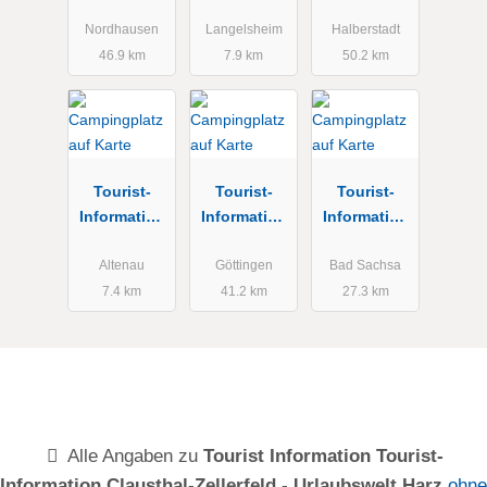
zentrum
Lautenthal
Halberstadt
Nordhausen
Langelsheim
Halberstadt
46.9 km
7.9 km
50.2 km
Tourist-
Tourist-
Tourist-
Information
Information
Information
Altenau /
am Markt
Bad Sachsa
Schulenberg
Altenau
Göttingen
Bad Sachsa
7.4 km
41.2 km
27.3 km
Alle Angaben zu
Tourist Information Tourist-
Information Clausthal-Zellerfeld - Urlaubswelt Harz
ohne