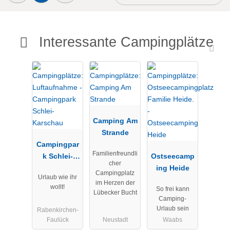
Interessante Campingplätze
Camping Am
Strande
Campingpar
Familienfreundli
k Schlei-
Ostseecamp
cher
Karschau
ing Heide
Campingplatz
Urlaub wie ihr
im Herzen der
wollt!
So frei kann
Lübecker Bucht
Camping-
Urlaub sein
Rabenkirchen-
Faulück
Neustadt
Waabs