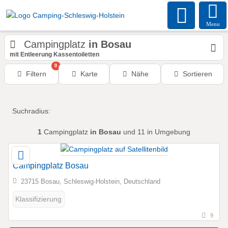
Menu
Campingplatz
in Bosau
mit Entleerung Kassentoiletten
0
Filtern
Karte
Nähe
Sortieren
Suchradius:
1
Campingplatz
in Bosau
und 11 in Umgebung
Campingplatz Bosau
23715 Bosau, Schleswig-Holstein, Deutschland
Klassifizierung
9