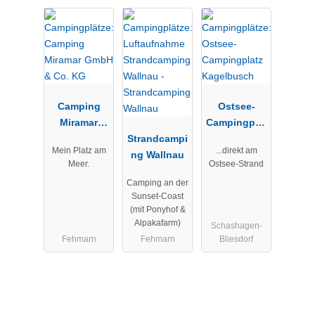
Camping
Ostsee-
Miramar
Campingplat
GmbH & Co.
Strandcampi
z
Mein Platz am
...direkt am
KG
ng Wallnau
Kagelbusch
Meer.
Ostsee-Strand
Camping an der
Sunset-Coast
(mit Ponyhof &
Alpakafarm)
Schashagen-
Fehmarn
Fehmarn
Bliesdorf