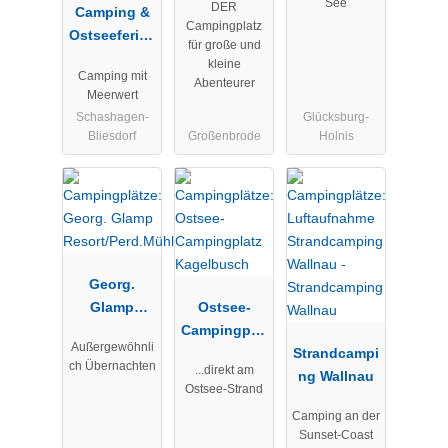
See
DER
Camping &
Campingplatz
Ostseeferien
für große und
park
kleine
Camping mit
Walkyrien
Abenteurer
Meerwert
Schashagen-
Glücksburg-
Bliesdorf
Großenbrode
Holnis
Georg.
Glamp
Ostsee-
Resort/Perd.
Campingplat
Außergewöhnli
Mühle
z
Strandcampi
ch Übernachten
...direkt am
Kagelbusch
ng Wallnau
Ostsee-Strand
Camping an der
Sunset-Coast