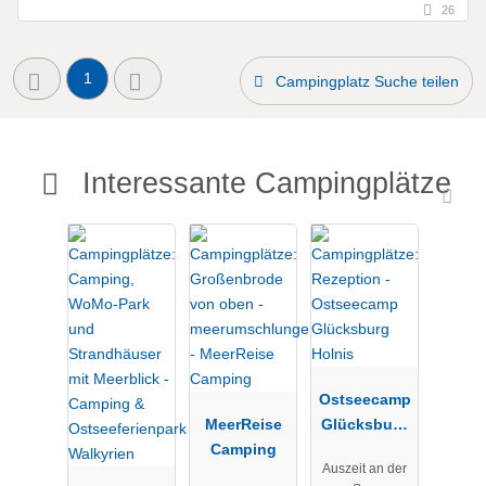
26
1
Campingplatz Suche teilen
Interessante Campingplätze
Ostseecamp
MeerReise
Glücksburg
Camping
Holnis
Auszeit an der