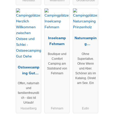
Neustadt
Wittenborn
Großenbrode
Inselcamp
Naturcampin
Fehmarn
g
Prinzenholz
Boutique und
Ohne
Comfort
Superlative.
Camping am
Ohne Wenn
Ostseecamp
Südstrand von
und Aber.
ing Gut
Fehmarn
Schöner als im
Katalog. Direkt
Oehe
am See. Ein
Offen, naturnah
und
familienfreundli
ch - das ist
Urlaub!
Hasselberg
Fehmarn
Eutin