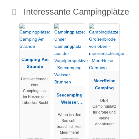
Interessante Campingplätze
Camping Am
Strande
Familienfreundli
MeerReise
cher
Camping
Campingplatz
Seecamping
im Herzen der
DER
Weisser
Lübecker Bucht
Campingplatz
Brunnen
für große und
Wenn ich den
kleine
See seh´,
Abenteurer
brauch ich kein
Meer mehr!