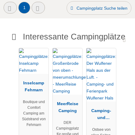
1
Campingplatz Suche teilen
Interessante Campingplätze
Inselcamp
Fehmarn
Boutique und
MeerReise
Comfort
Camping
Camping-
Camping am
und
Südstrand von
DER
Ferienpark
Fehmarn
Campingplatz
Ostsee von
Wulfener
für große und