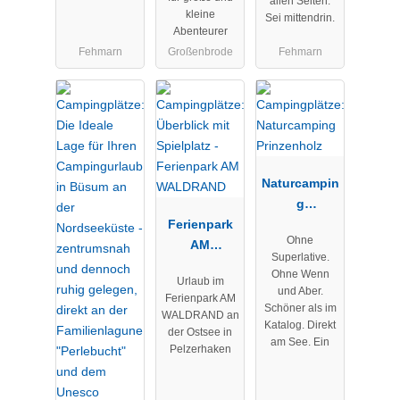
allen Seiten.
Hals
kleine
Sei mittendrin.
Abenteurer
Fehmarn
Großenbrode
Fehmarn
Naturcampin
g
Ferienpark
Prinzenholz
Ohne
AM
Superlative.
WALDRAND
Ohne Wenn
Urlaub im
und Aber.
Ferienpark AM
Schöner als im
WALDRAND an
Katalog. Direkt
der Ostsee in
am See. Ein
Pelzerhaken