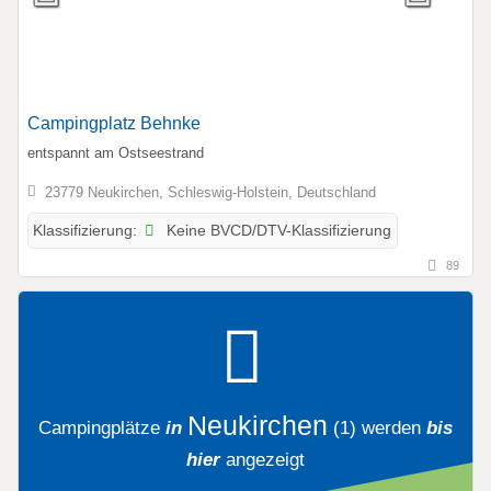
Campingplatz Behnke
entspannt am Ostseestrand
23779 Neukirchen, Schleswig-Holstein, Deutschland
Keine BVCD/DTV-Klassifizierung
Klassifizierung:
89
Neukirchen
Campingplätze
in
(1)
werden
bis
hier
angezeigt