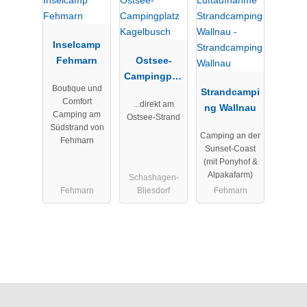
Inselcamp
Fehmarn
Ostsee-
Campingplat
Boutique und
z
Strandcampi
Comfort
...direkt am
Kagelbusch
ng Wallnau
Camping am
Ostsee-Strand
Südstrand von
Camping an der
Fehmarn
Sunset-Coast
(mit Ponyhof &
Alpakafarm)
Schashagen-
Fehmarn
Bliesdorf
Fehmarn