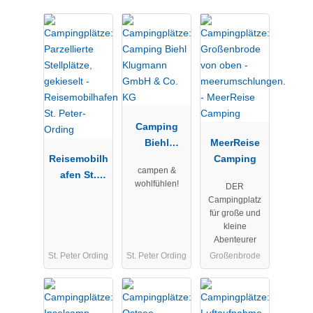
Camping
Biehl
MeerReise
Reisemobilh
Klugmann
Camping
campen &
afen St.
GmbH & Co.
wohlfühlen!
DER
Peter-Ording
KG
Campingplatz
für große und
kleine
Abenteurer
St. Peter Ording
St. Peter Ording
Großenbrode