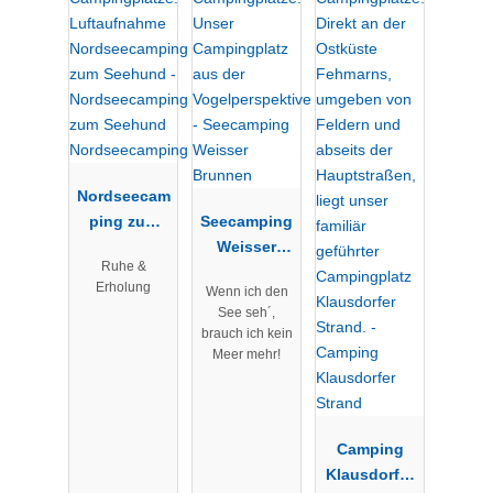
Nordseecam
ping zum
Seecamping
Seehund
Weisser
Ruhe &
Nordseecam
Brunnen
Erholung
Wenn ich den
ping
See seh´,
brauch ich kein
Meer mehr!
Camping
Klausdorfer