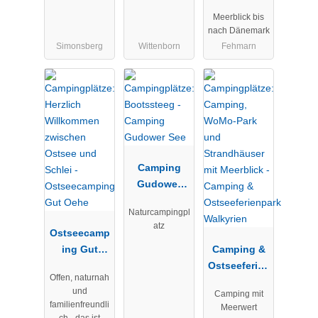
Strand
Meerblick bis
nach Dänemark
Simonsberg
Wittenborn
Fehmarn
Camping
Gudower
See
Naturcampingpl
atz
Ostseecamp
ing Gut
Camping &
Oehe
Ostseeferien
Offen, naturnah
park
und
Camping mit
Walkyrien
familienfreundli
Meerwert