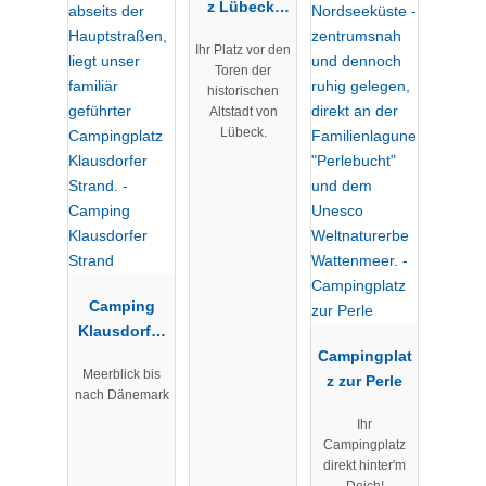
z Lübeck-
Schönböcke
Ihr Platz vor den
n
Toren der
historischen
Altstadt von
Lübeck.
Camping
Klausdorfer
Strand
Campingplat
Meerblick bis
z zur Perle
nach Dänemark
Ihr
Campingplatz
direkt hinter'm