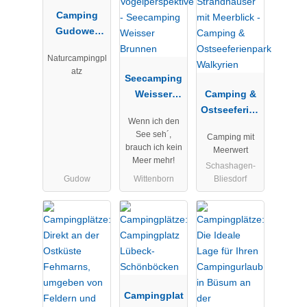
Camping
Gudower
See
Naturcampingpl
atz
Seecamping
Weisser
Camping &
Brunnen
Ostseeferien
Wenn ich den
park
See seh´,
Camping mit
Walkyrien
brauch ich kein
Meerwert
Meer mehr!
Schashagen-
Gudow
Wittenborn
Bliesdorf
Campingplat