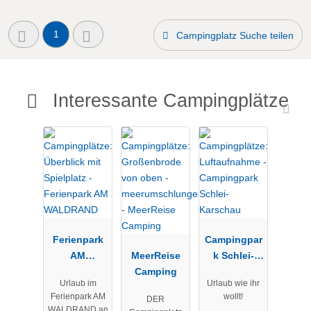
1
Campingplatz Suche teilen
Interessante Campingplätze
Ferienpark
Campingpar
AM
MeerReise
k Schlei-
WALDRAND
Camping
Karschau
Urlaub im
Urlaub wie ihr
Ferienpark AM
wollt!
DER
WALDRAND an