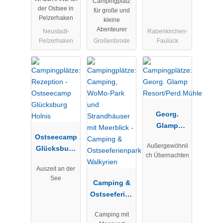
Campingplatz
der Ostsee in
für große und
Pelzerhaken
kleine
Abenteurer
Neustadt-
Rabenkirchen-
Pelzerhaken
Großenbrode
Faulück
Georg.
Glamp
Ostseecamp
Resort/Perd.
Außergewöhnli
Glücksburg
Mühle
ch Übernachten
Holnis
Auszeit an der
See
Camping &
Ostseeferien
park
Camping mit
Walkyrien