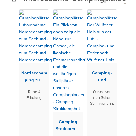
Nordseecam
Camping-
ping zum
und
Seehund
Ferienpark
Ruhe &
Ostsee von
Nordseecam
Wulfener
Erholung
allen Seiten.
ping
Hals
Sei mittendrin.
Camping
Strukkamph
uk