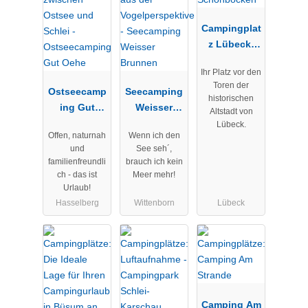
Campingplat
z Lübeck-
Schönböcke
Ihr Platz vor den
n
Toren der
Ostseecamp
Seecamping
historischen
ing Gut
Weisser
Altstadt von
Oehe
Brunnen
Lübeck.
Offen, naturnah
Wenn ich den
und
See seh´,
familienfreundli
brauch ich kein
ch - das ist
Meer mehr!
Urlaub!
Hasselberg
Wittenborn
Lübeck
Camping Am