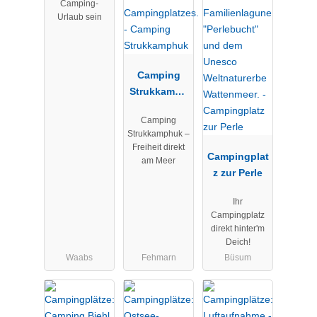
Camping-
Urlaub sein
Camping
Strukkamph
uk
Camping
Strukkamphuk –
Freiheit direkt
Campingplat
am Meer
z zur Perle
Ihr
Campingplatz
direkt hinter'm
Deich!
Waabs
Fehmarn
Büsum