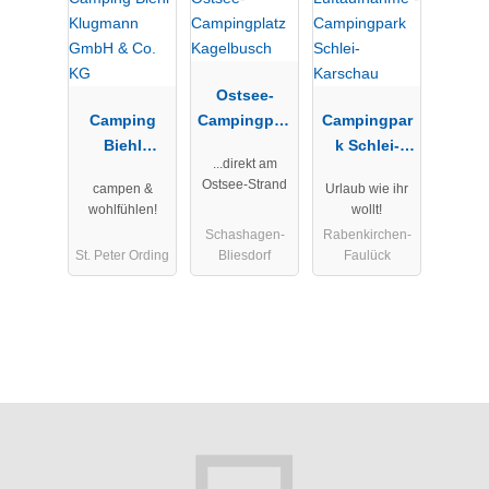
Ostsee-
Camping
Campingplat
Campingpar
Biehl
z
k Schlei-
...direkt am
Klugmann
Kagelbusch
Karschau
Ostsee-Strand
campen &
Urlaub wie ihr
GmbH & Co.
wohlfühlen!
wollt!
KG
Schashagen-
Rabenkirchen-
St. Peter Ording
Bliesdorf
Faulück