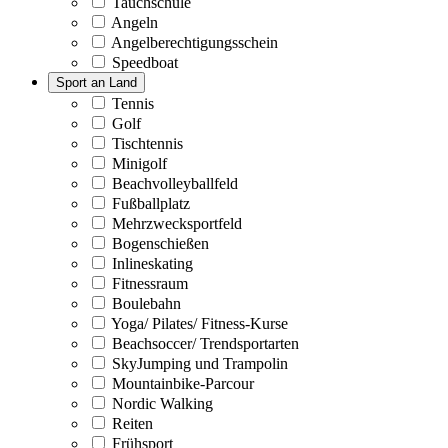
Tauchschule
Angeln
Angelberechtigungsschein
Speedboat
Sport an Land
Tennis
Golf
Tischtennis
Minigolf
Beachvolleyballfeld
Fußballplatz
Mehrzwecksportfeld
Bogenschießen
Inlineskating
Fitnessraum
Boulebahn
Yoga/ Pilates/ Fitness-Kurse
Beachsoccer/ Trendsportarten
SkyJumping und Trampolin
Mountainbike-Parcour
Nordic Walking
Reiten
Frühsport