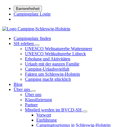
Barrierefreiheit
Campingplatz Login
Campingplatz finden
SH erleben
UNESCO Weltnaturerbe Wattenmeer
UNESCO Weltkulturerbe Lübeck
Erholung und Aktivitäten
Urlaub mit der ganzen Familie
Camping-Urlaubsvielfalt
Fakten um Schleswig-Holstein
Camping macht glücklich
Blog
Über uns
Über uns
Klassifizierung
Partner
Mitglied werden im BVCD-SH
Vorwort
Einführung
Campingtourismus in Schleswig-Holstein