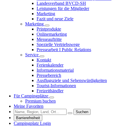
Landesverband BVCD-SH
Leistungen für die Mitglieder
Marketing
Fazit und neue Ziele
Marketing
Printprodukte
Onlinemarketing
Messeauftritte
Spezielle Vertriebswege
Pressearbeit I Public Relations
Service
Kontakt
Ferienkalender
Informationsmaterial
Pressebereich
Ausflugsziele und Sehenswürdigkeiten
Tourist-Informationen
Freizeithändler
Für Campingplätze
Premium buchen
Meine Favoriten
Suchen
Barrierefreiheit
Campingplatz Login