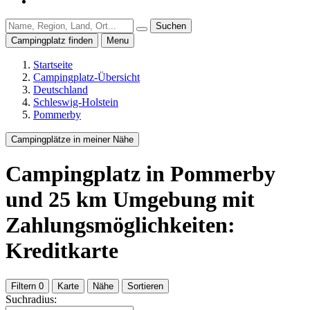
Suchen
Campingplatz finden
Menu
Startseite
Campingplatz-Übersicht
Deutschland
Schleswig-Holstein
Pommerby
Campingplätze in meiner Nähe
Campingplatz
in Pommerby
und
25
km Umgebung
mit
Zahlungsmöglichkeiten:
Kreditkarte
Filtern
0
Karte
Nähe
Sortieren
Suchradius: