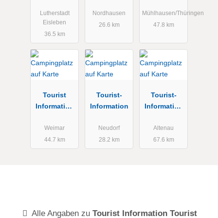
Information
zentrum
Mühlhausen
Lutherstadt
Lutherstadt
Nordhausen
Mühlhausen/Thüringen
Eisleben
Eisleben &
26.6 km
47.8 km
36.5 km
Stadt
Mansfeld
e.V.
Tourist
Tourist-
Tourist-
Information
Information
Information
Weimar
Altenau /
Schulenberg
Weimar
Neudorf
Altenau
44.7 km
28.2 km
67.6 km
Alle Angaben zu
Tourist Information Tourist