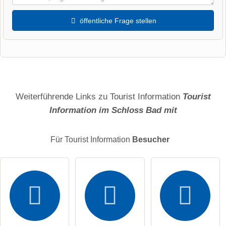
öffentliche Frage stellen
Vorname
Name
Weiterführende Links zu Tourist Information
Tourist
Information im Schloss Bad mit
E-Mail-Adresse (wird nicht veröffentlicht)
Für Tourist Information
Besucher
Hiermit akzeptiere ich die
AGB
.
Die
Datenschutzerklärung
habe ich zur Kenntnis genommen.