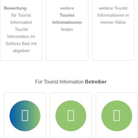
öffentliche Frage stellen
Abbrechen
Bewertung
weitere
weitere Tourist
für Tourist
Tourist
Informationen in
Hinweis:
Bitte beachten Sie, öffentliche Fragen sind
für alle
Information
Informationen
meiner Nähe
Besucher sichtbar
.
Tourist
finden
Klicken Sie hier um eine
individuelle Frage
an den Tourist
Information im
Information-Eintrag zu stellen
.
Schloss Bad mit
abgeben
Für Tourist Information
Betreiber