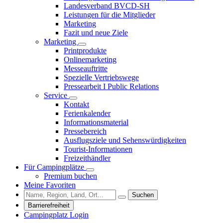
Landesverband BVCD-SH
Leistungen für die Mitglieder
Marketing
Fazit und neue Ziele
Marketing
Printprodukte
Onlinemarketing
Messeauftritte
Spezielle Vertriebswege
Pressearbeit I Public Relations
Service
Kontakt
Ferienkalender
Informationsmaterial
Pressebereich
Ausflugsziele und Sehenswürdigkeiten
Tourist-Informationen
Freizeithändler
Für Campingplätze
Premium buchen
Meine Favoriten
Suchen
Barrierefreiheit
Campingplatz Login