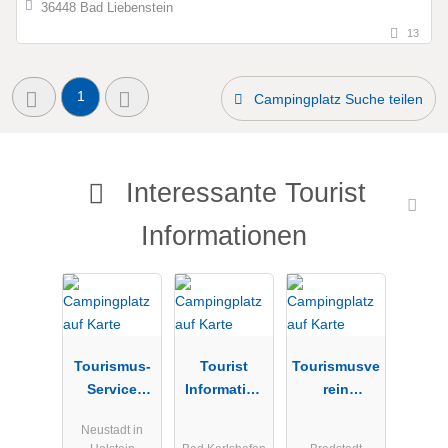
36448 Bad Liebenstein
13
1
Campingplatz Suche teilen
Interessante Tourist
Informationen
Tourismus-
Tourist
Tourismusve
Service
Information
rein
Neustadt-
Bad
Bredstedt
Neustadt in
Pelzerhaken-
Karlshafen
und