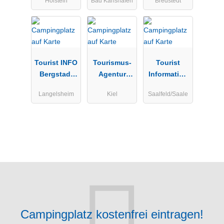
Holstein
Bad Karlshafen
Bredstedt
Rettin
Umgebung
Tourist INFO
Tourismus-
Tourist
Bergstadt
Agentur
Information
Lautenthal
Schleswig-
Saalfeld
Langelsheim
Kiel
Saalfeld/Saale
Holstein
Campingplatz kostenfrei eintragen!