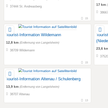
17 km
37444 St. Andreasberg
38667
15
Tourist-Information Wildemann
Touris
(Nied
12,8 km
(Entfernung von Langelsheim)
23,6 k
38709 Wildemann
37520
15
Tourist-Information Altenau / Schulenberg
13,9 km
(Entfernung von Langelsheim)
38707 Altenau
13