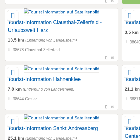
15
Tourist-Information Clausthal-Zellerfeld -
Touris
Urlaubswelt Harz
3,5 km
13,5 km
(Entfernung von Langelsheim)
38640
38678 Clausthal-Zellerfeld
15
Tourist-Information Hahnenklee
Touris
7,8 km
21,1 k
(Entfernung von Langelsheim)
38644 Goslar
38871
15
Tourist-Information Sankt Andreasberg
Touris
Cente
25,1 km
(Entfernung von Langelsheim)