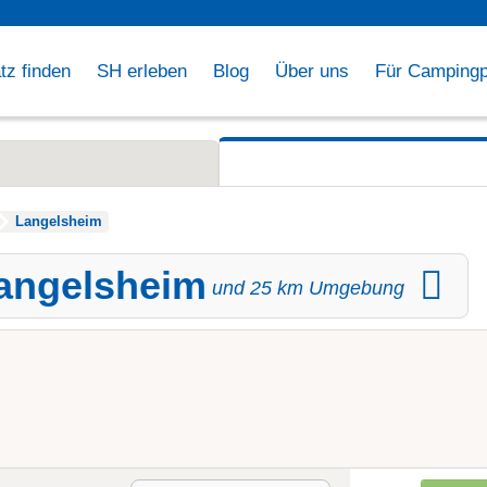
tz finden
SH erleben
Blog
Über uns
Für Campingp
Langelsheim
Langelsheim
und
25
km Umgebung