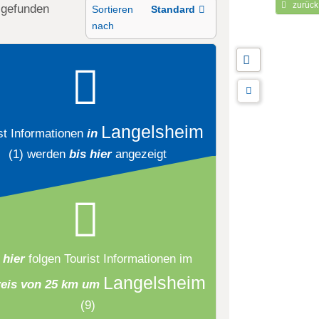
zurück
g
gefunden
Sortieren
Standard
nach
Langelsheim
st Informationen
in
(1)
werden
bis hier
angezeigt
 hier
folgen
Tourist Informationen
im
Langelsheim
eis von 25 km um
(9)